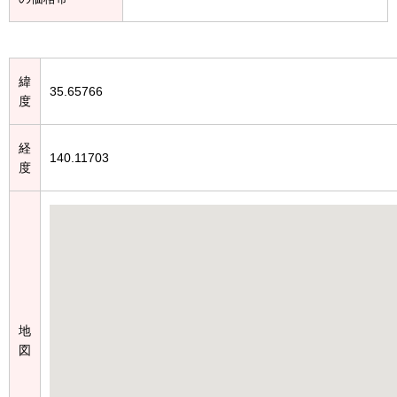
緯
35.65766
度
経
140.11703
度
地
図