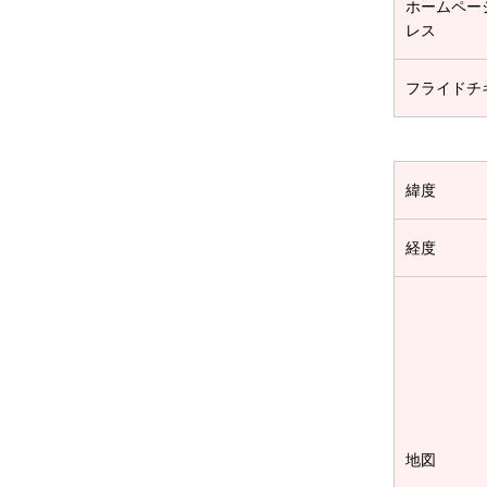
ホームペー
レス
フライドチ
緯度
経度
地図