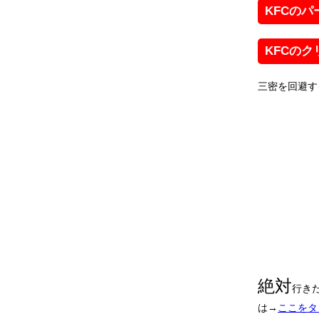
KFCの
KFCのク
三密を回避す
絶対
行き
は→
ここをタ