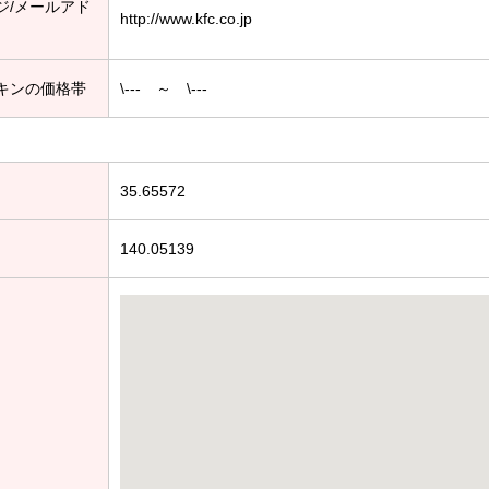
ジ/メールアド
http://www.kfc.co.jp
キンの価格帯
\--- ～ \---
35.65572
140.05139