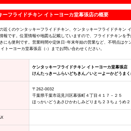
キーフライドチキン イトーヨーカ堂幕張店の概要
の近くのケンタッキーフライドチキン、ケンタッキーフライドチキン 
情報です。位置情報や地図も記載していますので、フライドチキンを予
きにも便利です。営業時間や定休日･年末年始の営業など、不明点はケ
 イトーヨーカ堂幕張店（-）までお問い合わせください。
ケンタッキーフライドチキン イトーヨーカ堂幕張店
けんたっきーふらいどちきん／いとーよーかどうまく
〒262-0032
千葉県千葉市花見川区幕張町４丁目４１７－２５
ほっかいどうあさひかわしみどりまち２３ちょうめ２
AX