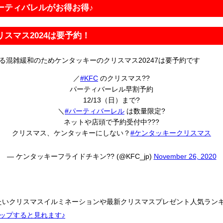
パーティバレルがお得お得♪
リスマス2024は要予約！
る混雑緩和のためケンタッキーのクリスマス20247は要予約です
／
#KFC
のクリスマス??
パーティバーレル早割予約
12/13（日）まで?
＼
#パーティバーレル
は数量限定?
ネットや店頭で予約受付中???
クリスマス、ケンタッキーにしない？
#ケンタッキークリスマス
— ケンタッキーフライドチキン?? (@KFC_jp)
November 26, 2020
たいクリスマスイルミネーションや最新クリスマスプレゼント人気ラン
ップすると見れます♪